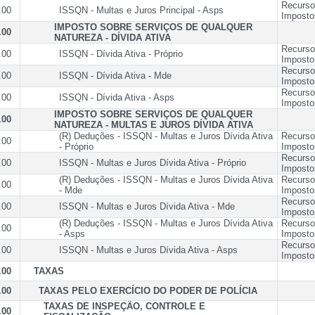
Recurso
.00
ISSQN - Multas e Juros Principal - Asps
Imposto
IMPOSTO SOBRE SERVIÇOS DE QUALQUER
.00
NATUREZA - DÍVIDA ATIVA
Recurso
.00
ISSQN - Dívida Ativa - Próprio
Imposto
Recurso
.00
ISSQN - Dívida Ativa - Mde
Imposto
Recurso
.00
ISSQN - Dívida Ativa - Asps
Imposto
IMPOSTO SOBRE SERVIÇOS DE QUALQUER
.00
NATUREZA - MULTAS E JUROS DÍVIDA ATIVA
(R) Deduções - ISSQN - Multas e Juros Dívida Ativa
Recurso
.00
- Próprio
Imposto
Recurso
.00
ISSQN - Multas e Juros Dívida Ativa - Próprio
Imposto
(R) Deduções - ISSQN - Multas e Juros Dívida Ativa
Recurso
.00
- Mde
Imposto
Recurso
.00
ISSQN - Multas e Juros Dívida Ativa - Mde
Imposto
(R) Deduções - ISSQN - Multas e Juros Dívida Ativa
Recurso
.00
- Asps
Imposto
Recurso
.00
ISSQN - Multas e Juros Dívida Ativa - Asps
Imposto
.00
TAXAS
.00
TAXAS PELO EXERCÍCIO DO PODER DE POLÍCIA
TAXAS DE INSPEÇÃO, CONTROLE E
.00